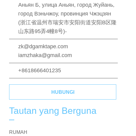
Аньян Б, улица Аньян, город Жуйань,
город Вэньчжоу, провинция Чжэцзян
(浙江省温州市瑞安市安阳街道安阳B区隆
山东路95弄4幢8号)-
zk@dgamktape.com
iamzhaka@gmail.com
+8618666401235
HUBUNGI
Tautan yang Berguna
RUMAH