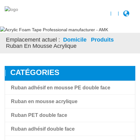
|
|
Emplacement actuel :
Domicile
Produits
Ruban En Mousse Acrylique
CATÉGORIES
Ruban adhésif en mousse PE double face
Ruban en mousse acrylique
Ruban PET double face
Ruban en mousse acrylique
Ruban adhésif double face
Ruban en mousse acrylique à haute adhérence Amk
Ruban adhésif transparent double face pour film PET