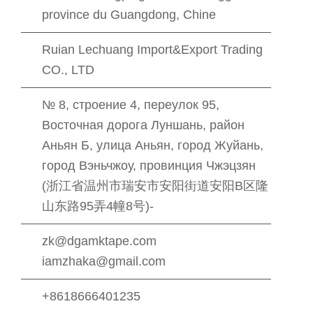
province du Guangdong, Chine
Ruian Lechuang Import&Export Trading
CO., LTD
№ 8, строение 4, переулок 95,
Восточная дорога Луншань, район
Аньян Б, улица Аньян, город Жуйань,
город Вэньчжоу, провинция Чжэцзян
(浙江省温州市瑞安市安阳街道安阳B区隆
山东路95弄4幢8号)-
zk@dgamktape.com
iamzhaka@gmail.com
+8618666401235