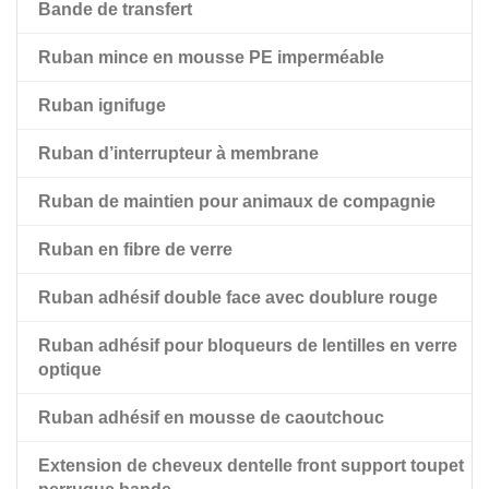
Bande de transfert
Ruban adhésif noir double face pour animaux de
compagnie
Ruban mince en mousse PE imperméable
Ruban adhésif double face pour animaux de
Ruban ignifuge
compagnie avec doublure rouge
Ruban d’interrupteur à membrane
Ruban de maintien pour animaux de compagnie
Ruban en fibre de verre
Ruban adhésif double face avec doublure rouge
Ruban adhésif pour bloqueurs de lentilles en verre
optique
Ruban adhésif en mousse de caoutchouc
Extension de cheveux dentelle front support toupet