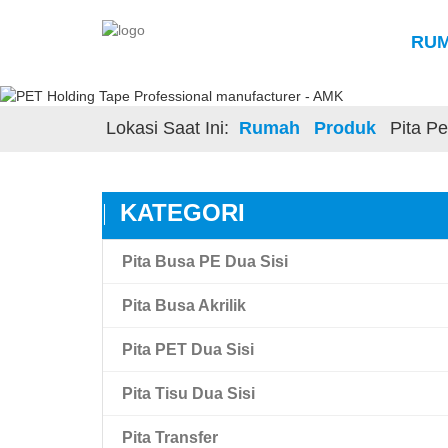
RU
Lokasi Saat Ini:
Rumah
Produk
Pita P
KATEGORI
Pita Busa PE Dua Sisi
Pita Busa Akrilik
Pita PET Dua Sisi
Pita Busa Akrilik
Pita Tisu Dua Sisi
Amk Pita Busa Akrilik Ikatan Tinggi
Pita Film Hewan Peliharaan Transparan
Dua Sisi
Pita Transfer