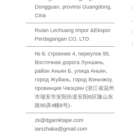
Dongguan, provinsi Guangdong,
Cina
Ruian Lechuang Impor &Ekspor
Perdagangan CO, LTD
№ 8, строение 4, переулок 95,
Восточная дорога Луншань,
район Аньян Б, улица Аньян,
город Жуйань, город Вэньчжоу,
провинция Чжэцзян (浙江省温州
市瑞安市安阳街道安阳B区隆山东
路95弄4幢8号)-
zk@dgamktape.com
iamzhaka@gmail.com