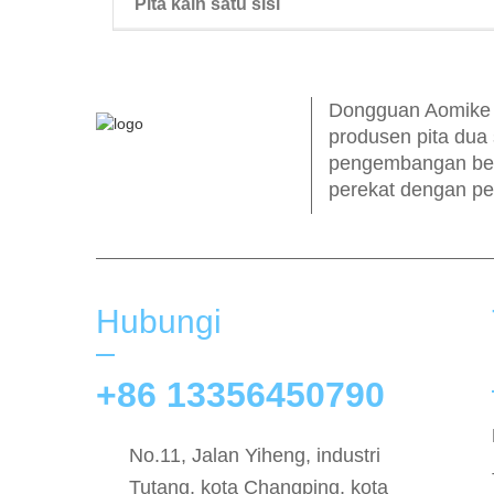
Pita kain satu sisi
pita wig dua sisi
Dongguan Aomike In
produsen pita dua 
pengembangan ber
perekat dengan pe
Hubungi
+86 13356450790
No.11, Jalan Yiheng, industri
Tutang, kota Changping, kota