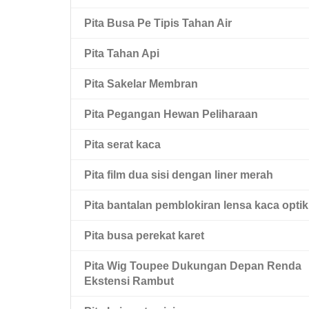
Pita Hewan Peliharaan Hitam Dua Sisi
Pita Busa Pe Tipis Tahan Air
Pita Hewan Peliharaan Dua Sisi Dengan
Pita Tahan Api
Liner Pel Merah
Pita Sakelar Membran
Pita Pegangan Hewan Peliharaan
Pita serat kaca
Pita film dua sisi dengan liner merah
Pita bantalan pemblokiran lensa kaca optik
Pita busa perekat karet
Pita Wig Toupee Dukungan Depan Renda
Ekstensi Rambut