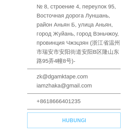
№ 8, строение 4, переулок 95,
Восточная дорога Луншань,
район Аньян Б, улица Аньян,
город Жуйань, город Вэньчжоу,
провинция Чжэцзян (浙江省温州
市瑞安市安阳街道安阳B区隆山东
路95弄4幢8号)-
zk@dgamktape.com
iamzhaka@gmail.com
+8618666401235
HUBUNGI