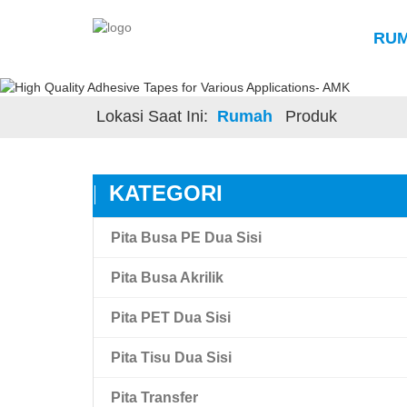
RU
Lokasi Saat Ini:
Rumah
Produk
KATEGORI
Pita Busa PE Dua Sisi
Pita Busa Akrilik
Pita PET Dua Sisi
Pita Busa Akrilik
Pita Tisu Dua Sisi
Amk Pita Busa Akrilik Ikatan Tinggi
Pita Film Hewan Peliharaan Transparan
Dua Sisi
Pita Transfer