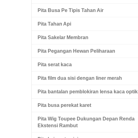
Pita Hewan Peliharaan Hitam Dua Sisi
Pita Busa Pe Tipis Tahan Air
Pita Hewan Peliharaan Dua Sisi Dengan
Pita Tahan Api
Liner Pel Merah
Pita Sakelar Membran
Pita Pegangan Hewan Peliharaan
Pita serat kaca
Pita film dua sisi dengan liner merah
Pita bantalan pemblokiran lensa kaca optik
Pita busa perekat karet
Pita Wig Toupee Dukungan Depan Renda
Ekstensi Rambut