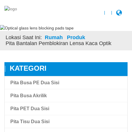
|
|
Lokasi Saat Ini:
Rumah
Produk
Pita Bantalan Pemblokiran Lensa Kaca Optik
KATEGORI
Pita Busa PE Dua Sisi
Pita Busa Akrilik
Pita PET Dua Sisi
Pita Busa Akrilik
Pita Tisu Dua Sisi
Amk Pita Busa Akrilik Ikatan Tinggi
Pita Film Hewan Peliharaan Transparan Dua Sisi