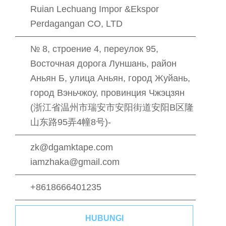
Ruian Lechuang Impor &Ekspor
Perdagangan CO, LTD
№ 8, строение 4, переулок 95,
Восточная дорога Луншань, район
Аньян Б, улица Аньян, город Жуйань,
город Вэньчжоу, провинция Чжэцзян
(浙江省温州市瑞安市安阳街道安阳B区隆
山东路95弄4幢8号)-
zk@dgamktape.com
iamzhaka@gmail.com
+8618666401235
HUBUNGI