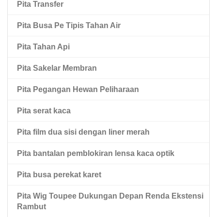
Pita Transfer
Pita Hewan Peliharaan Hitam Dua Sisi
Pita Busa Pe Tipis Tahan Air
Pita Hewan Peliharaan Dua Sisi Dengan Liner Pel
Merah
Pita Tahan Api
Pita Sakelar Membran
Pita Pegangan Hewan Peliharaan
Pita serat kaca
Pita film dua sisi dengan liner merah
Pita bantalan pemblokiran lensa kaca optik
Pita busa perekat karet
Pita Wig Toupee Dukungan Depan Renda Ekstensi
Rambut