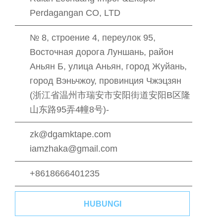
Perdagangan CO, LTD
№ 8, строение 4, переулок 95,
Восточная дорога Луншань, район
Аньян Б, улица Аньян, город Жуйань,
город Вэньчжоу, провинция Чжэцзян
(浙江省温州市瑞安市安阳街道安阳B区隆
山东路95弄4幢8号)-
zk@dgamktape.com
iamzhaka@gmail.com
+8618666401235
HUBUNGI