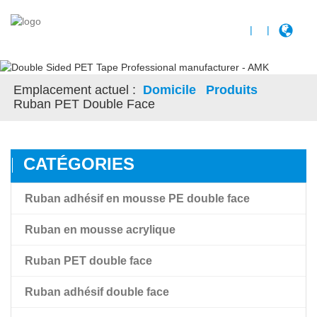
|
|
Emplacement actuel :
Domicile
Produits
Ruban PET Double Face
CATÉGORIES
Ruban adhésif en mousse PE double face
Ruban en mousse acrylique
Ruban PET double face
Ruban en mousse acrylique
Ruban adhésif double face
Ruban en mousse acrylique à haute adhérence Amk
Ruban adhésif transparent double face pour film PET