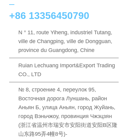
+86 13356450790
N ° 11, route Yiheng, industriel Tutang,
ville de Changping, ville de Dongguan,
province du Guangdong, Chine
Ruian Lechuang Import&Export Trading
CO., LTD
№ 8, строение 4, переулок 95,
Восточная дорога Луншань, район
Аньян Б, улица Аньян, город Жуйань,
город Вэньчжоу, провинция Чжэцзян
(浙江省温州市瑞安市安阳街道安阳B区隆
山东路95弄4幢8号)-