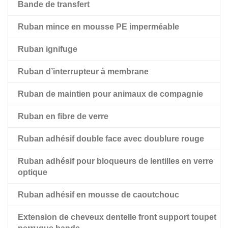
Bande de transfert
Ruban adhésif noir double face pour animaux de
compagnie
Ruban mince en mousse PE imperméable
Ruban adhésif double face pour animaux de
Ruban ignifuge
compagnie avec doublure rouge
Ruban d’interrupteur à membrane
Ruban de maintien pour animaux de compagnie
Ruban en fibre de verre
Ruban adhésif double face avec doublure rouge
Ruban adhésif pour bloqueurs de lentilles en verre
optique
Ruban adhésif en mousse de caoutchouc
Extension de cheveux dentelle front support toupet