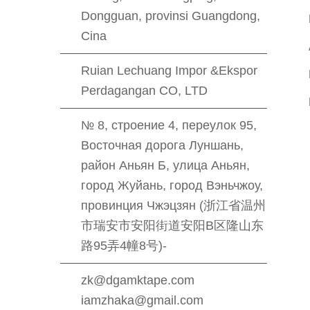
Dongguan, provinsi Guangdong,
Cina
Ruian Lechuang Impor &Ekspor
Perdagangan CO, LTD
№ 8, строение 4, переулок 95,
Восточная дорога Луншань,
район Аньян Б, улица Аньян,
город Жуйань, город Вэньчжоу,
провинция Чжэцзян (浙江省温州
市瑞安市安阳街道安阳B区隆山东
路95弄4幢8号)-
zk@dgamktape.com
iamzhaka@gmail.com