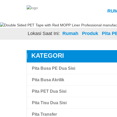
RU
Lokasi Saat Ini:
Rumah
Produk
Pita P
KATEGORI
Pita Busa PE Dua Sisi
Pita Busa Akrilik
Pita PET Dua Sisi
Pita Busa Akrilik
Pita Tisu Dua Sisi
Amk Pita Busa Akrilik Ikatan Tinggi
Pita Film Hewan Peliharaan Transparan
Dua Sisi
Pita Transfer