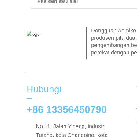
Pita kain satu sisi
pita wig dua sisi
Dongguan Aomike In
produsen pita dua 
pengembangan ber
perekat dengan pe
Hubungi
+86 13356450790
No.11, Jalan Yiheng, industri
Tutang, kota Changping, kota