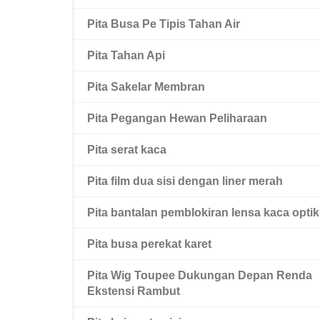
Pita Hewan Peliharaan Hitam Dua Sisi
Pita Busa Pe Tipis Tahan Air
Pita Hewan Peliharaan Dua Sisi Dengan
Pita Tahan Api
Liner Pel Merah
Pita Sakelar Membran
Pita Pegangan Hewan Peliharaan
Pita serat kaca
Pita film dua sisi dengan liner merah
Pita bantalan pemblokiran lensa kaca optik
Pita busa perekat karet
Pita Wig Toupee Dukungan Depan Renda
Ekstensi Rambut