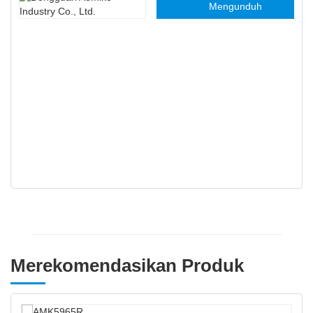
Dongguan Aomike
Mengunduh
Industri Co, Ltd
Merekomendasikan Produk