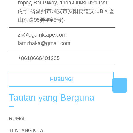
город Вэньчжоу, провинция Чжэцзян
(浙江省温州市瑞安市安阳街道安阳B区隆
山东路95弄4幢8号)-
zk@dgamktape.com
iamzhaka@gmail.com
+8618666401235
HUBUNGI
Tautan yang Berguna
RUMAH
TENTANG KITA