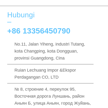
Hubungi
+86 13356450790
No.11, Jalan Yiheng, industri Tutang,
kota Changping, kota Dongguan,
provinsi Guangdong, Cina
Ruian Lechuang Impor &Ekspor
Perdagangan CO, LTD
№ 8, строение 4, переулок 95,
Восточная дорога Луншань, район
Аньян Б, улица Аньян, город Жуйань,