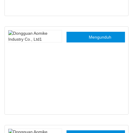
Dongguan Aomike
Mengunduh
Industri Co, Ltd1