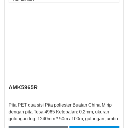
AMK5965R
Pita PET dua sisi Pita poliester Buatan China Mirip
dengan pita Tesa 4965 Ketebalan: 0.2mm, ukuran
gulungan log: 1240mm * 50m / 100m, gulungan jumbo:
1240mm * 500m Fitur: ♦ Suhu tinggi, tahan pelarut