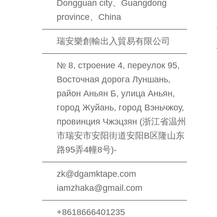
Dongguan city、Guangdong
province、China
瑞安樂創輸出入貿易有限公司
№ 8, строение 4, переулок 95,
Восточная дорога Луншань,
район Аньян Б, улица Аньян,
город Жуйань, город Вэньчжоу,
провинция Чжэцзян (浙江省温州
市瑞安市安阳街道安阳B区隆山东
路95弄4幢8号)-
zk@dgamktape.com
iamzhaka@gmail.com
+8618666401235