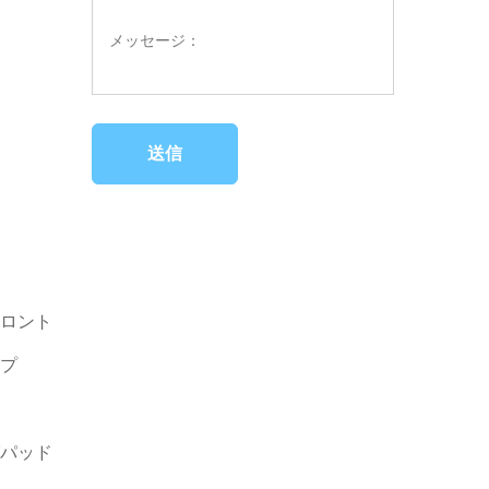
送信
ロント
プ
パッド