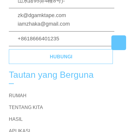
山东路95弄4幢8号)-
zk@dgamktape.com
iamzhaka@gmail.com
+8618666401235
HUBUNGI
Tautan yang Berguna
RUMAH
TENTANG KITA
HASIL
APLIKASI