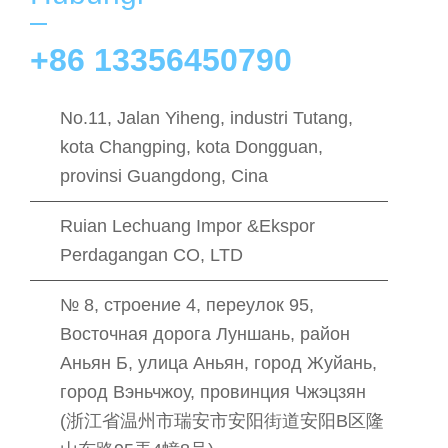
+86 13356450790
No.11, Jalan Yiheng, industri Tutang,
kota Changping, kota Dongguan,
provinsi Guangdong, Cina
Ruian Lechuang Impor &Ekspor
Perdagangan CO, LTD
№ 8, строение 4, переулок 95,
Восточная дорога Луншань, район
Аньян Б, улица Аньян, город Жуйань,
город Вэньчжоу, провинция Чжэцзян
(浙江省温州市瑞安市安阳街道安阳B区隆