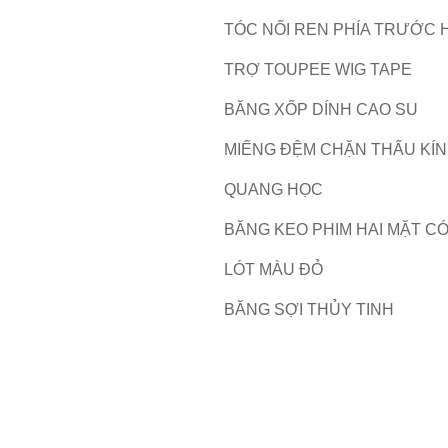
TÓC NỐI REN PHÍA TRƯỚC 
TRỢ TOUPEE WIG TAPE
BĂNG XỐP DÍNH CAO SU
MIẾNG ĐỆM CHẶN THẤU KÍ
QUANG HỌC
BĂNG KEO PHIM HAI MẶT C
LÓT MÀU ĐỎ
BĂNG SỢI THỦY TINH