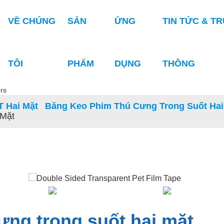
VỀ CHÚNG
SẢN
ỨNG
TIN TỨC & T
TÔI
PHẨM
DỤNG
THÔNG
 Hai Mặt
Băng Keo Phim Thú Cưng Trong Suốt Hai
 Mặt
ưng trong suốt hai mặt