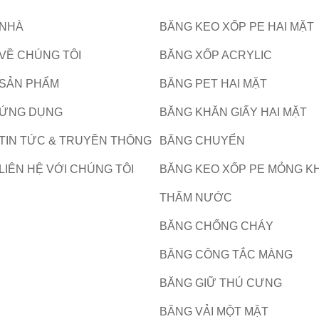
NHÀ
BĂNG KEO XỐP PE HAI MẶT
VỀ CHÚNG TÔI
BĂNG XỐP ACRYLIC
SẢN PHẨM
BĂNG PET HAI MẶT
ỨNG DỤNG
BĂNG KHĂN GIẤY HAI MẶT
TIN TỨC & TRUYỀN THÔNG
BĂNG CHUYỂN
LIÊN HỆ VỚI CHÚNG TÔI
BĂNG KEO XỐP PE MỎNG K
THẤM NƯỚC
BĂNG CHỐNG CHÁY
BĂNG CÔNG TẮC MÀNG
BĂNG GIỮ THÚ CƯNG
BĂNG VẢI MỘT MẶT