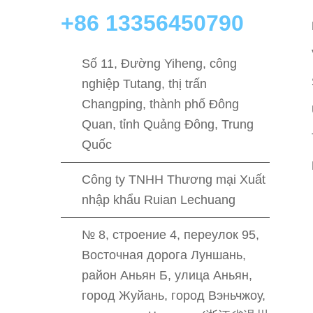
+86 13356450790
Số 11, Đường Yiheng, công
nghiệp Tutang, thị trấn
Changping, thành phố Đông
Quan, tỉnh Quảng Đông, Trung
Quốc
Công ty TNHH Thương mại Xuất
nhập khẩu Ruian Lechuang
№ 8, строение 4, переулок 95,
Восточная дорога Луншань,
район Аньян Б, улица Аньян,
город Жуйань, город Вэньчжоу,