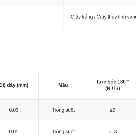
Giấy trắng / Giấy thủy tinh vàn
Lực bóc 180 °
Độ dày (mm)
Màu
(N / in)
0.03
Trong suốt
≥9
0.05
Trong suốt
≥13