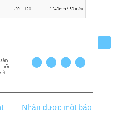
-20 ~ 120
1240mm * 50 triệu
 sản
triển
kết
t
Nhận được một báo