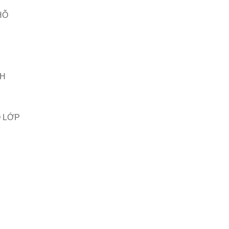
HỖ
NH
Ó LỚP