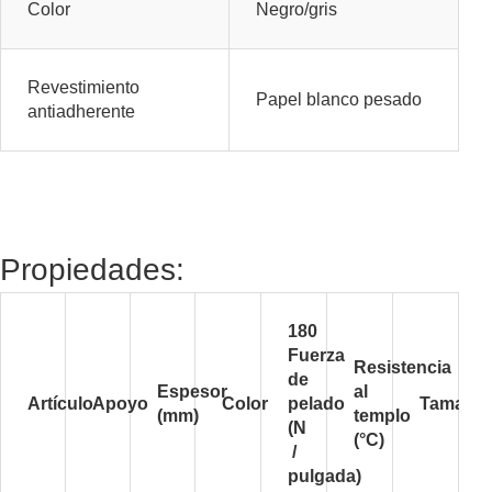
Color
Negro/gris
Revestimiento
Papel blanco pesado
antiadherente
Propiedades:
180
Fuerza
Resistencia
de
Espesor
al
Artículo
Apoyo
Color
pelado
Tamaño
(mm)
templo
(N
(°C)
/
pulgada)