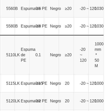
5560B
Espuma de PE
0.6
Negro
≥20
-20 ~ 120
1030 mm 
5580B
Espuma de PE
0.8
Negro
≥20
-20 ~ 120
1030 mm 
1000
Espuma
-20
mm
5110LK
de
0.1
Negro
≥20
~
*
PE
120
50
M
5115LK
Espuma de PE
0.15
Negro
20
-20 ~ 120
1000 mm 
5120LK
Espuma de PE
0.2
Negro
20
-20 ~ 120
1000 mm 