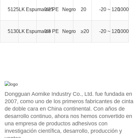
5125LK
Espuma de PE
0.25
Negro
20
-20 ~ 120
1000 mm 
5130LK
Espuma de PE
0.3
Negro
≥20
-20 ~ 120
1000 mm 
Dongguan Aomike Industry Co., Ltd. fue fundada en
2007, como uno de los primeros fabricantes de cinta
de doble cara en China continental. Con años de
desarrollo continuo, ahora nos hemos convertido en
una empresa de productos adhesivos con
investigación científica, desarrollo, producción y