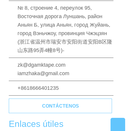
№ 8, строение 4, переулок 95,
Восточная дорога Луншань, район
Аньян Б, улица Аньян, город Жуйань,
город Вэньчжоу, провинция Чжэцзян
(浙江省温州市瑞安市安阳街道安阳B区隆
山东路95弄4幢8号)-
zk@dgamktape.com
iamzhaka@gmail.com
+8618666401235
CONTÁCTENOS
Enlaces útiles