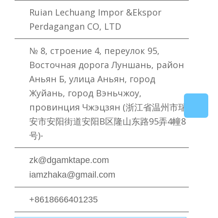
Ruian Lechuang Impor &Ekspor
Perdagangan CO, LTD
№ 8, строение 4, переулок 95,
Восточная дорога Луншань, район
Аньян Б, улица Аньян, город
Жуйань, город Вэньчжоу,
провинция Чжэцзян (浙江省温州市瑞
安市安阳街道安阳B区隆山东路95弄4幢8
号)-
zk@dgamktape.com
iamzhaka@gmail.com
+8618666401235