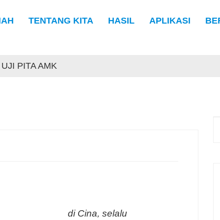
MAH
TENTANG KITA
HASIL
APLIKASI
BE
UJI PITA AMK
sen pita dua sisi
di Cina, selalu