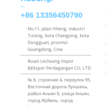
+86 13356450790
No.11, Jalan Yiheng, industri
Tutang, kota Changping, kota
Dongguan, provinsi
Guangdong, Cina
Ruian Lechuang Impor
&Ekspor Perdagangan CO, LTD
№ 8, строение 4, переулок 95,
Восточная дорога Луншань,
район Аньян Б, улица Аньян,
город Жуйань, город