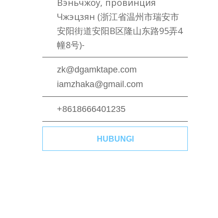
Вэньчжоу, провинция
Чжэцзян (浙江省温州市瑞安市
安阳街道安阳B区隆山东路95弄4
幢8号)-
zk@dgamktape.com
iamzhaka@gmail.com
+8618666401235
HUBUNGI