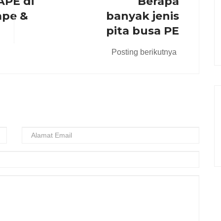
APE di
Berapa
ape &
banyak jenis
pita busa PE
Posting berikutnya