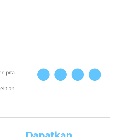
en pita
litian
Dapatkan