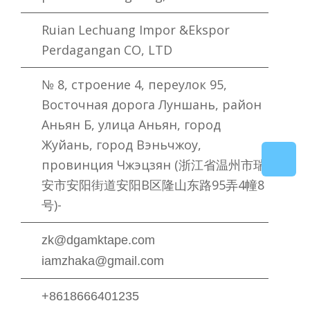
Ruian Lechuang Impor &Ekspor
Perdagangan CO, LTD
№ 8, строение 4, переулок 95,
Восточная дорога Луншань, район
Аньян Б, улица Аньян, город
Жуйань, город Вэньчжоу,
провинция Чжэцзян (浙江省温州市瑞
安市安阳街道安阳B区隆山东路95弄4幢8
号)-
zk@dgamktape.com
iamzhaka@gmail.com
+8618666401235